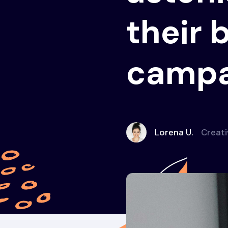
their 
campa
Lorena U.
Creati