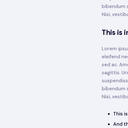
bibendum se
Nisi, vesti
This is 
Lorem ipsum
eleifend ne
sed ac. Ame
sagittis. U
suspendisse
bibendum se
Nisi, vesti
This i
And th