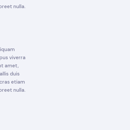
reet nulla.
aliquam
pus viverra
nt amet,
llis duis
 cras etiam
reet nulla.