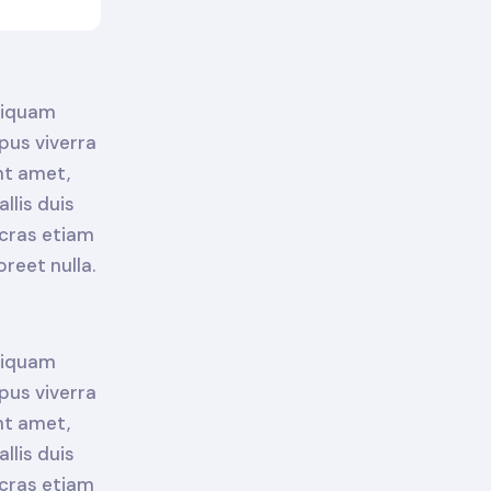
aliquam
pus viverra
nt amet,
llis duis
 cras etiam
reet nulla.
aliquam
pus viverra
nt amet,
llis duis
 cras etiam