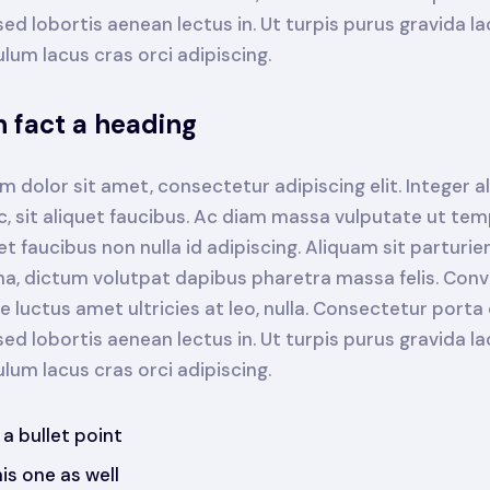
d lobortis aenean lectus in. Ut turpis purus gravida lao
bulum lacus cras orci adipiscing.
in fact a heading
 dolor sit amet, consectetur adipiscing elit. Integer 
c, sit aliquet faucibus. Ac diam massa vulputate ut tem
t faucibus non nulla id adipiscing. Aliquam sit parturie
rna, dictum volutpat dapibus pharetra massa felis. Conva
 luctus amet ultricies at leo, nulla. Consectetur porta
d lobortis aenean lectus in. Ut turpis purus gravida lao
bulum lacus cras orci adipiscing.
s a bullet point
is one as well