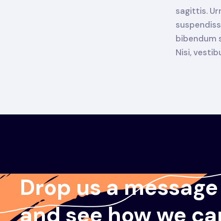
sagittis. U
suspendisse
bibendum se
Nisi, vesti
Drop us a message
and see how we ca