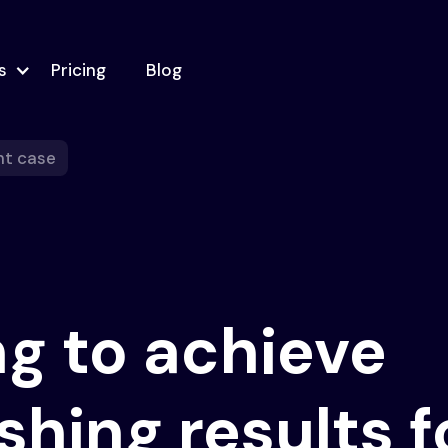
s
Pricing
Blog
nt case
g to achieve
shing results f