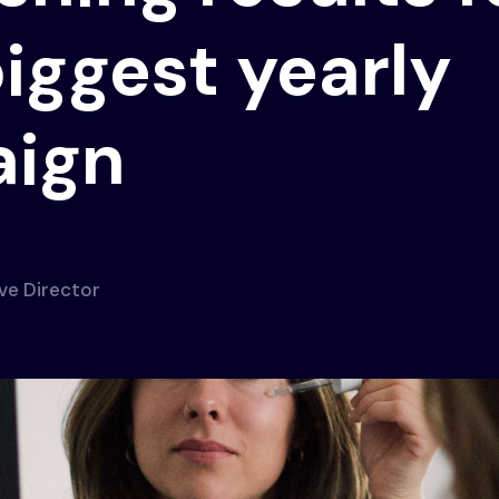
biggest yearly
ign
ve Director