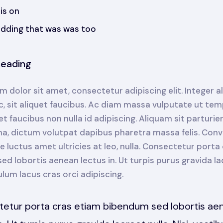
is on
idding that was was too
heading
 dolor sit amet, consectetur adipiscing elit. Integer 
c, sit aliquet faucibus. Ac diam massa vulputate ut tem
t faucibus non nulla id adipiscing. Aliquam sit parturie
rna, dictum volutpat dapibus pharetra massa felis. Conva
 luctus amet ultricies at leo, nulla. Consectetur porta
d lobortis aenean lectus in. Ut turpis purus gravida lao
bulum lacus cras orci adipiscing.
etur porta cras etiam bibendum sed lobortis ae