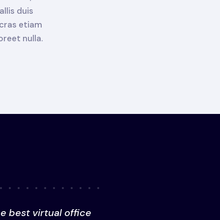
llis duis
 cras etiam
reet nulla.
he best virtual office