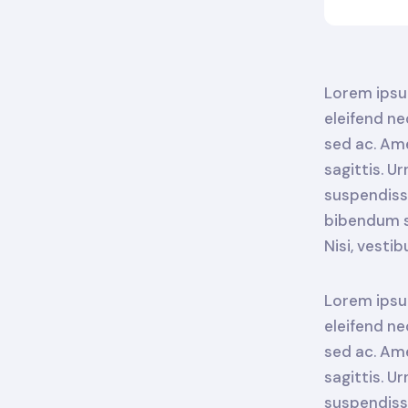
Lorem ipsum
eleifend ne
sed ac. Ame
sagittis. U
suspendisse
bibendum se
Nisi, vesti
Lorem ipsum
eleifend ne
sed ac. Ame
sagittis. U
suspendisse