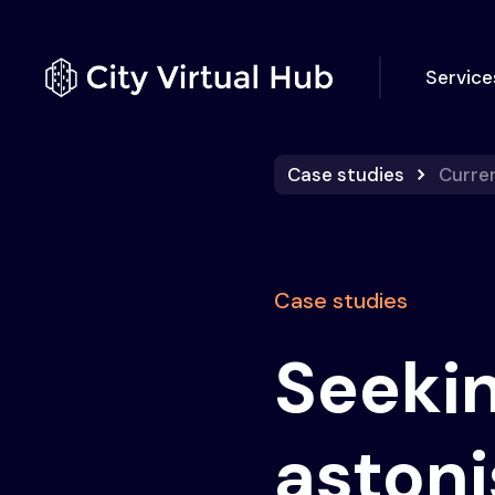
Service
Case studies
Curre
Case studies
Seekin
astoni