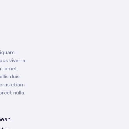
aliquam
pus viverra
nt amet,
llis duis
 cras etiam
reet nulla.
nean