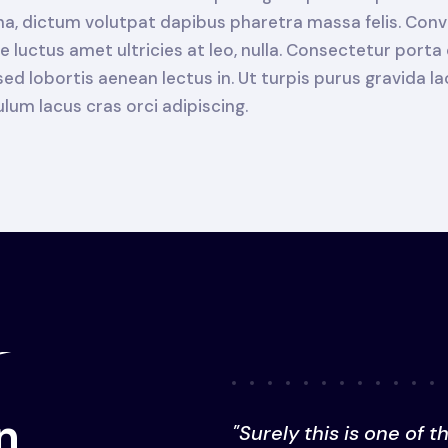
rna, dictum volutpat dapibus pharetra massa felis. Conva
 luctus amet ultricies at leo, nulla. Consectetur porta
d lobortis aenean lectus in. Ut turpis purus gravida lao
bulum lacus cras orci adipiscing.
n
"Surely this is one of t