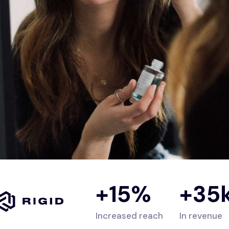
+15%
+35
Increased reach
In revenue