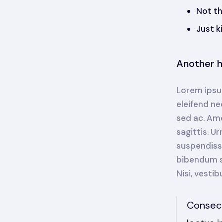
Not th
Just k
Another 
Lorem ipsum
eleifend ne
sed ac. Ame
sagittis. U
suspendisse
bibendum se
Nisi, vesti
Consect