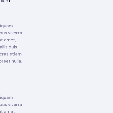
bulum
aliquam
pus viverra
nt amet,
llis duis
 cras etiam
reet nulla.
aliquam
pus viverra
nt amet,