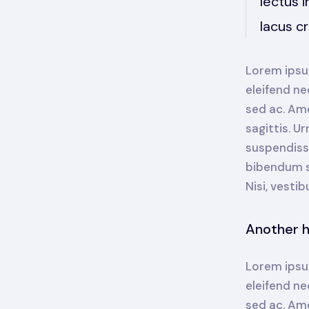
lectus i
lacus cr
Lorem ipsum
eleifend ne
sed ac. Ame
sagittis. U
suspendisse
bibendum se
Nisi, vesti
Another 
Lorem ipsum
eleifend ne
sed ac. Ame